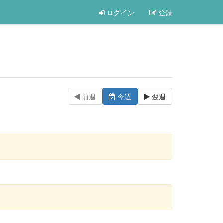
ログイン
登録
前週
今週
翌週