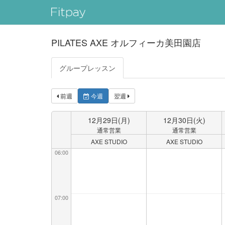
PILATES AXE オルフィーカ美田園店
グループレッスン
前週
今週
翌週
12月
29
日
(月)
12月
30
日
(火)
通常営業
通常営業
AXE STUDIO
AXE STUDIO
06:00
07:00