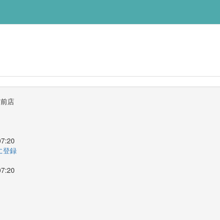
駅前店
7:20
ーに登録
7:20